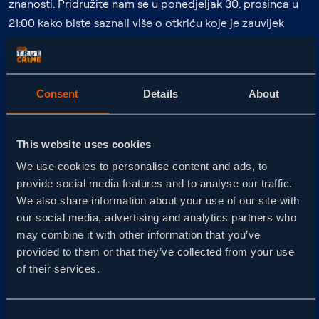
znanosti. Pridružite nam se u ponedjeljak 30. prosinca u
21:00 kako biste saznali više o otkriću koje je zauvijek
transformiralo metode istrage, otvarajući novo doba
pravde.
Consent
Details
About
Sve je počelo 1984. godine u Leicestershireu gdje je Alec
Jeffreys, znanstvenik sa Sveučilišta u Leicesteru, došao do
otkrića koje je omogućilo preciznu identifikaciju
This website uses cookies
kriminalaca putem jedinstvenog „genetskog otiska” –
We use cookies to personalise content and ads, to
DNA profiliranja. Ova pionirska metoda omogućila je
provide social media features and to analyse our traffic.
istražiteljima da identificiraju počinitelje na temelju
We also share information about your use of our site with
mikroskopskih tragova ostavljenih na mjestu zločina,
our social media, advertising and analytics partners who
čime je temeljito preoblikovana detektivska praksa.
may combine it with other information that you’ve
Jeffreys nije imao pojma da će njegovo otkriće ubrzo
provided to them or that they’ve collected from your use
of their services.
pomoći u razrješavanju strašnih ubojstava koja su
potresla lokalnu zajednicu.
Consent