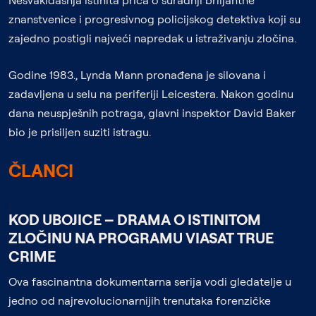
Nesvakidašnja istinita priča o suradnji briljantne
znanstvenice i progresivnog policijskog detektiva koji su
zajedno postigli najveći napredak u istraživanju zločina.
Godine 1983., Lynda Mann pronađena je silovana i
zadavljena u selu na periferiji Leicestera. Nakon godinu
dana neuspješnih potraga, glavni inspektor David Baker
bio je prisiljen suziti istragu.
ČLANCI
;
KOD UBOJICE – DRAMA O ISTINITOM
ZLOČINU NA PROGRAMU VIASAT TRUE
CRIME
Ova fascinantna dokumentarna serija vodi gledatelje u
jedno od najrevolucionarnijih trenutaka forenzičke