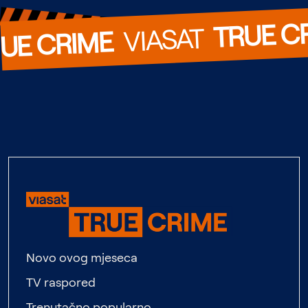
TRUE C
  VIASAT  
UE CRIME
Novo ovog mjeseca
TV raspored
Trenutačno popularno