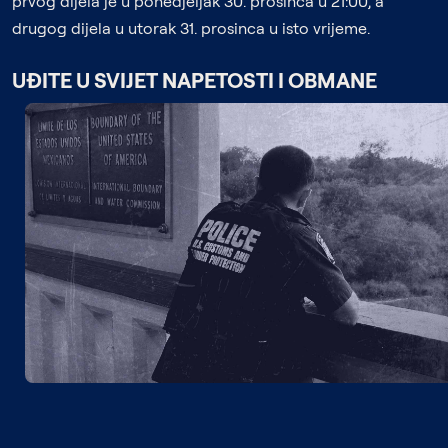
prvog dijela je u ponedjeljak 30. prosinca u 21:00, a
drugog dijela u utorak 31. prosinca u isto vrijeme.
UĐITE U SVIJET NAPETOSTI I OBMANE