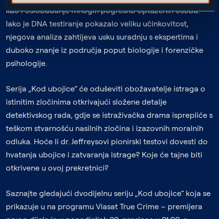
kao i oslobađanje mnogih pogrešno optuženih osoba.
Iako je DNA testiranje pokazalo veliku učinkovitost,
njegova analiza zahtijeva usku suradnju s ekspertima i
duboko znanje iz područja poput biologije i forenzičke
psihologije.
Serija „Kod ubojice” će oduševiti obožavatelje istraga o
istinitim zločinima otkrivajući složene detalje
detektivskog rada, gdje se istraživačka drama isprepliće s
teškom stvarnošću nasilnih zločina i izazovnih moralnih
odluka. Hoće li dr. Jeffreysovi pionirski testovi dovesti do
hvatanja ubojice i zatvaranja istrage? Koje će tajne biti
otkrivene u ovoj prekretnici?
Saznajte gledajući dvodijelnu seriju „Kod ubojice” koja se
prikazuje u na programu Viasat True Crime – premijera